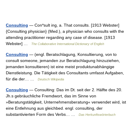
Consulting
— Con*sult ing, a. That consults. [1913 Webster]
{Consulting physician} (Med.), a physician who consults with the
attending practitioner regarding any case of disease. [1913
Webster] …
The Collaborative International Dictionary of English
Consulting
— (engl. Beratschlagung, Konsultierung, von to
consult someone, jemanden zur Beratschlagung hinzuziehen,
jemanden konsultieren) ist eine meist produktunabhängige
Dienstleistung. Die Tätigkeit des Consultants umfasst Aufgaben,
für die der… …
Deutsch Wikipedia
Consulting
— Consulting: Das im Dt. seit der 2. Hälfte des 20.
Jh.s gebräuchliche Fremdwort, das im Sinne von
»Beratungstätigkeit, Unternehmensberatung« verwendet wird, ist
eine Entlehnung aus gleichbed. engl. consulting, der
substantivierten Form des Verbs… …
Das Herkunftswörterbuch