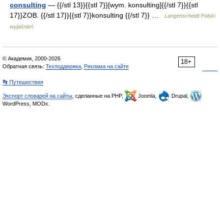
consulting
— {{/stl 13}}{{stl 7}}[wym. konsulting]{{/stl 7}}{{stl
17}}ZOB. {{/stl 17}}{{stl 7}}konsulting {{/stl 7}} …
Langenscheidt Polski
wyjaśnień
© Академик, 2000-2026
18+
Обратная связь:
Техподдержка
,
Реклама на сайте
👣 Путешествия
Экспорт словарей на сайты
, сделанные на PHP,
Joomla,
Drupal,
WordPress, MODx.