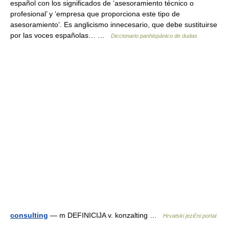
español con los significados de ‘asesoramiento técnico o
profesional’ y ‘empresa que proporciona este tipo de
asesoramiento’. Es anglicismo innecesario, que debe sustituirse
por las voces españolas… …
Diccionario panhispánico de dudas
consulting
— m DEFINICIJA v. konzalting …
Hrvatski jezični portal