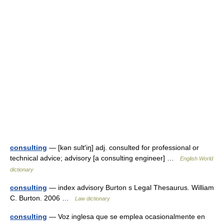
consulting
— [kən sult′iŋ] adj. consulted for professional or
technical advice; advisory [a consulting engineer] …
English World
dictionary
consulting
— index advisory Burton s Legal Thesaurus. William
C. Burton. 2006 …
Law dictionary
consulting
— Voz inglesa que se emplea ocasionalmente en