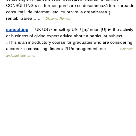
CONSÚLTING s.n. Termen prin care se desemnează furnizarea de
consultaţii, de informaţii etc. cu privire la organizarea şi
rentabilizarea… …
Dicționar Român
consulting
— UK US /kənˈsʌltɪŋ/ US / ṱɪŋ/ noun [U] ► the activity
or business of giving expert advice about a particular subject:
»This is an introductory course for graduates who are considering
a career in consulting. financial/IT/management, etc.… …
Financial
and business terms